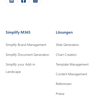
e
e
e
m
m
m
p
p
p
o
o
o
Simplify M365
Lösungen
w
w
w
e
e
e
Simplify Brand Management
Slide Generation
r
r
r
Simplify Document Generation
Chart Creation
a
a
a
u
u
u
Simplify your Add-in
Template Management
f
f
f
Landscape
Content Management
L
F
I
Referenzen
i
a
n
n
c
s
Preise
k
e
t