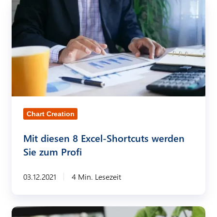
M
R
T
i
e
r
t
k
e
d
o
n
i
r
d
e
d
s
s
j
2
e
Chart Creation
a
0
n
h
2
Mit diesen 8 Excel-Shortcuts werden
8
r
2
Sie zum Profi
E
x
03.12.2021
4 Min. Lesezeit
c
e
l
I