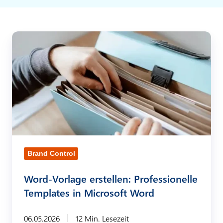
W
o
r
d
-
V
o
r
Brand Control
l
Word-Vorlage erstellen: Professionelle
a
Templates in Microsoft Word
g
e
06.05.2026
12 Min. Lesezeit