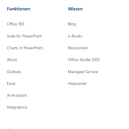
e
b
a
Funktionen
Wissen
d
o
g
i
o
r
Office 365
Blog
n
k
a
m
Suite für PowerPoint
e-Books
Charts in PowerPoint
Ressourcen
Word
Office-Studie 2025
Outlook
Managed Service
Excel
Helpcenter
AI Assistant
Integrations