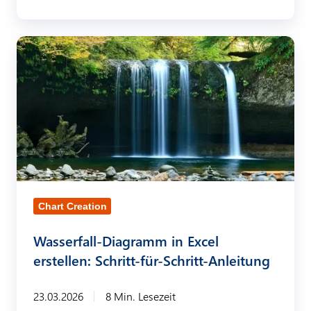
e
r
s
W
t
a
e
s
l
s
l
e
e
r
n
f
:
a
Chart Creation
P
l
r
Wasserfall-Diagramm in Excel
l
erstellen: Schritt-für-Schritt-Anleitung
o
-
f
D
23.03.2026
8 Min. Lesezeit
e
i