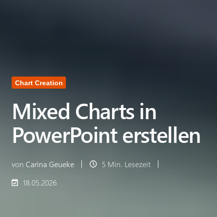
Chart Creation
Mixed Charts in
PowerPoint erstellen
von
Carina Geueke
5 Min. Lesezeit
18.05.2026