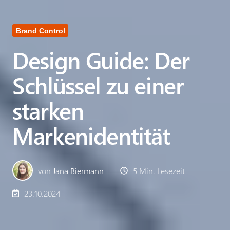
Brand Control
Design Guide: Der
Schlüssel zu einer
starken
Markenidentität
von
Jana Biermann
5 Min. Lesezeit
23.10.2024